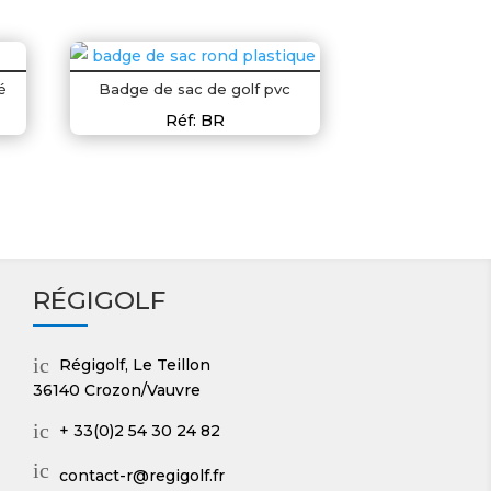
é
Badge de sac de golf pvc
Réf: BR
RÉGIGOLF
ic
Régigolf, Le Teillon
on
36140 Crozon/Vauvre
_
m
ic
+ 33(0)2 54 30 24 82
ap
on
ic
ic
_p
contact-r@regigolf.fr