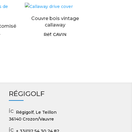
Couvre bois vintage
callaway
stomisé
Réf: CAVIN
T
RÉGIGOLF
ic
Régigolf, Le Teillon
o
36140 Crozon/Vauvre
n
_
ic
+ 33(0)2 54 30 24 82