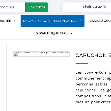
info@regigolf.fr
ALISÉE
BAGAGERIE GOLF PERSONNALISÉE
CADEAU GOL
SIGNALÉTIQUE GOLF
CAPUCHON B
Les couvre-bois p
communément app
personnalisables,
capuchons de gol
compositions cl
mesure pour créer