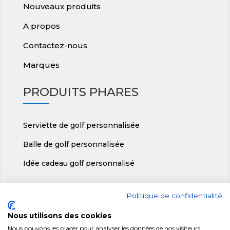
Nouveaux produits
A propos
Contactez-nous
Marques
PRODUITS PHARES
Serviette de golf personnalisée
Balle de golf personnalisée
Idée cadeau golf personnalisé
RÉGIGOLF
Politique de confidentialité
Nous utilisons des cookies
ic
Régigolf, Le Teillon 36140 Crozon/Vauvre
Nous pouvons les placer pour analyser les données de nos visiteurs,