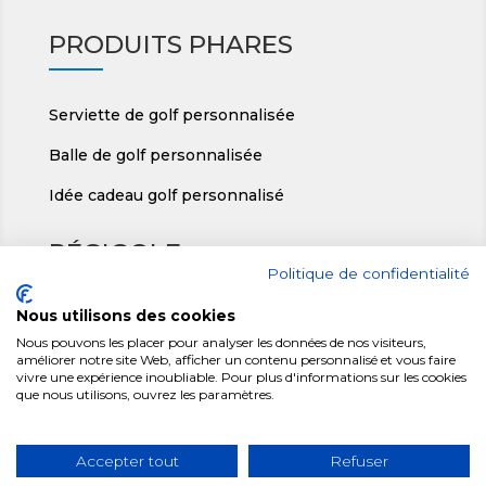
PRODUITS PHARES
Serviette de golf personnalisée
Balle de golf personnalisée
Idée cadeau golf personnalisé
RÉGIGOLF
Politique de confidentialité
Nous utilisons des cookies
ic
Régigolf, Le Teillon 36140 Crozon/Vauvre
o
Nous pouvons les placer pour analyser les données de nos visiteurs,
améliorer notre site Web, afficher un contenu personnalisé et vous faire
n
ic
+ 33(0)2 54 30 24 82
vivre une expérience inoubliable. Pour plus d'informations sur les cookies
_
o
que nous utilisons, ouvrez les paramètres.
m
n
ic
contact-r@regigolf.fr
a
_
o
p
p
n
Accepter tout
Refuser
ic
h
_