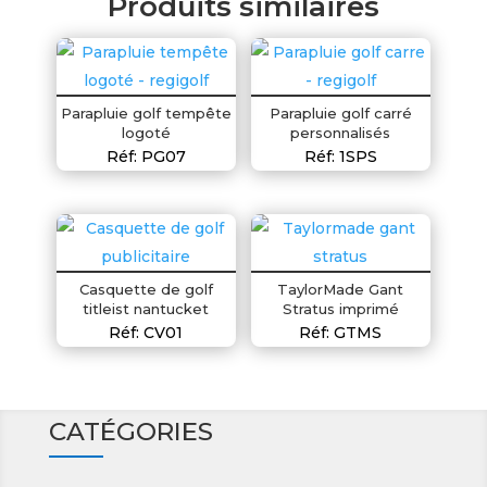
Produits similaires
Parapluie golf tempête
Parapluie golf carré
logoté
personnalisés
Réf: PG07
Réf: 1SPS
Casquette de golf
TaylorMade Gant
titleist nantucket
Stratus imprimé
Réf: CV01
Réf: GTMS
CATÉGORIES