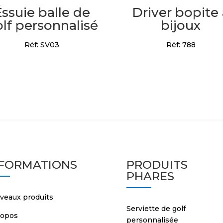
Éssuie balle de
Driver bopite
lf personnalisé
bijoux
Réf: SV03
Réf: 788
NFORMATIONS
PRODUITS
PHARES
veaux produits
Serviette de golf
ropos
personnalisée