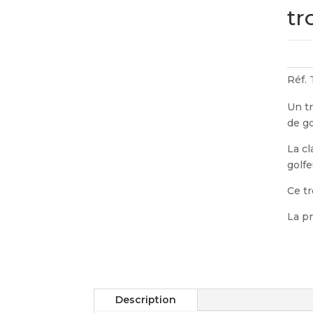
tr
Réf.
Un t
de go
La cl
golfe
Ce t
La pr
Description