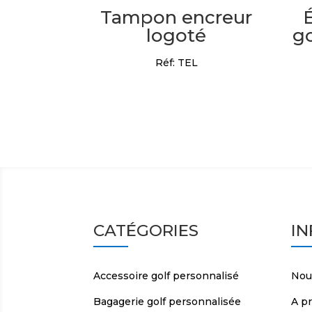
Tampon encreur
logoté
go
Réf: TEL
CATÉGORIES
I
Accessoire golf personnalisé
Nou
Bagagerie golf personnalisée
A p