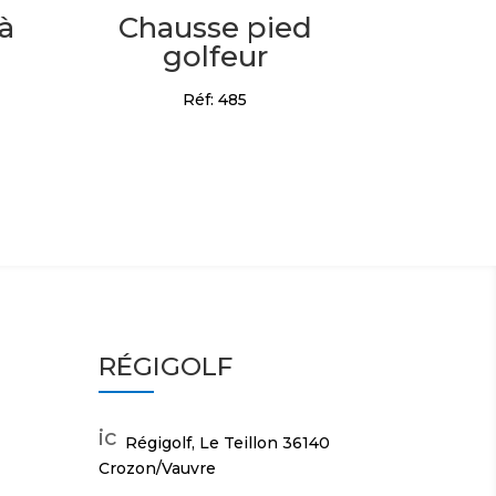
 à
Chausse pied
golfeur
Réf: 485
RÉGIGOLF
ic
Régigolf, Le Teillon 36140
o
Crozon/Vauvre
n