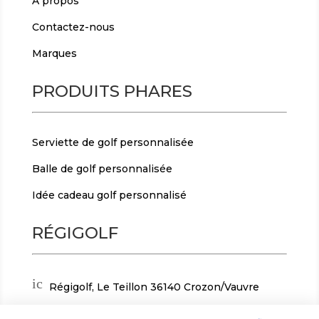
A propos
Contactez-nous
Marques
PRODUITS PHARES
Serviette de golf personnalisée
Balle de golf personnalisée
Idée cadeau golf personnalisé
RÉGIGOLF
ic
Régigolf, Le Teillon 36140 Crozon/Vauvre
on
_
ic
+ 33(0)2 54 30 24 82