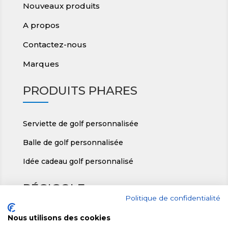
Nouveaux produits
A propos
Contactez-nous
Marques
PRODUITS PHARES
Serviette de golf personnalisée
Balle de golf personnalisée
Idée cadeau golf personnalisé
RÉGIGOLF
Politique de confidentialité
Nous utilisons des cookies
ic
Régigolf, Le Teillon 36140 Crozon/Vauvre