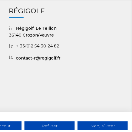
RÉGIGOLF
ic
Régigolf, Le Teillon
on
36140 Crozon/Vauvre
_
m
ic
+ 33(0)2 54 30 24 82
ap
on
ic
ic
_p
contact-r@regigolf.fr
on
on
ho
_
ne
m
ic
ai
on
l
ic
on
 tout
Refuser
Non, ajuster