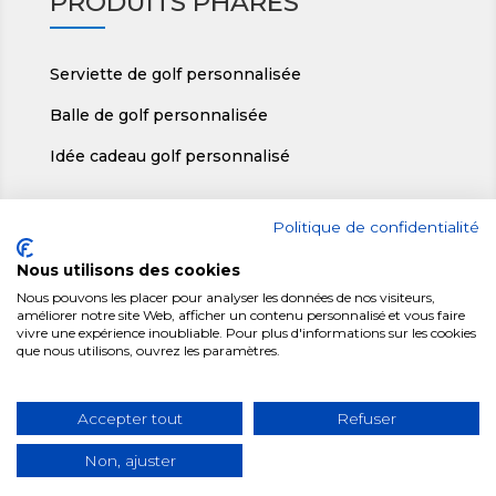
PRODUITS PHARES
Serviette de golf personnalisée
Balle de golf personnalisée
Idée cadeau golf personnalisé
RÉGIGOLF
Politique de confidentialité
Nous utilisons des cookies
ic
Régigolf, Le Teillon 36140 Crozon/Vauvre
Nous pouvons les placer pour analyser les données de nos visiteurs,
on
améliorer notre site Web, afficher un contenu personnalisé et vous faire
ic
+ 33(0)2 54 30 24 82
_
vivre une expérience inoubliable. Pour plus d'informations sur les cookies
on
m
que nous utilisons, ouvrez les paramètres.
ic
_p
ap
contact-r@regigolf.fr
on
ho
ic
_
ne
on
Accepter tout
Refuser
m
ic
© 2022 – Regigolf- Tous droits réservés |
Mentions légales
|
ai
on
Non, ajuster
Politique de confidentialité
|
Plan du site
l