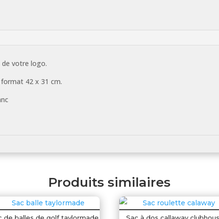
 de votre logo.
 format 42 x 31 cm.
anc
Produits similaires
 de balles de golf taylormade
Sac à dos callaway clubhou