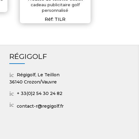
cadeau publicitaire golf
personnalisé
Réf: TILR
RÉGIGOLF
ic
Régigolf, Le Teillon
on
36140 Crozon/Vauvre
_
m
ic
+ 33(0)2 54 30 24 82
ap
on
ic
ic
_p
contact-r@regigolf.fr
on
on
ho
_
ne
m
ic
ai
on
l