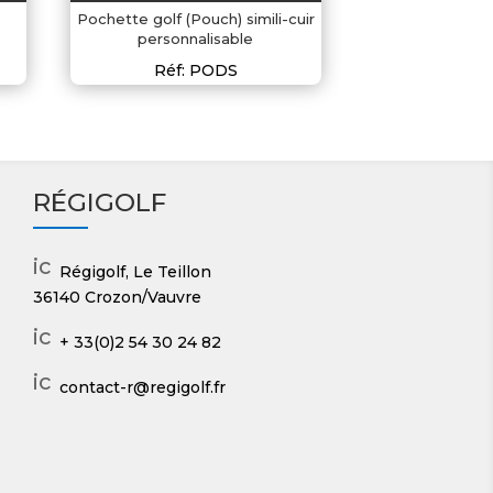
Pochette golf (Pouch) simili-cuir
personnalisable
Réf: PODS
RÉGIGOLF
ic
Régigolf, Le Teillon
o
36140 Crozon/Vauvre
n
_
ic
+ 33(0)2 54 30 24 82
m
o
a
n
ic
contact-r@regigolf.fr
p
_
o
ic
p
n
o
h
_
n
o
m
n
ai