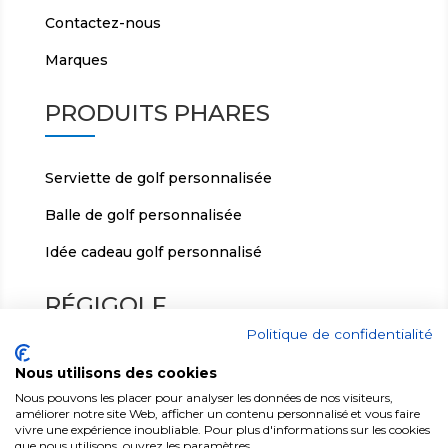
Contactez-nous
Marques
PRODUITS PHARES
Serviette de golf personnalisée
Balle de golf personnalisée
Idée cadeau golf personnalisé
RÉGIGOLF
Politique de confidentialité
ic
Nous utilisons des cookies
Régigolf, Le Teillon 36140 Crozon/Vauvre
o
Nous pouvons les placer pour analyser les données de nos visiteurs,
n
ic
améliorer notre site Web, afficher un contenu personnalisé et vous faire
+ 33(0)2 54 30 24 82
_
o
vivre une expérience inoubliable. Pour plus d'informations sur les cookies
que nous utilisons, ouvrez les paramètres.