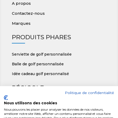
A propos
Contactez-nous
Marques
PRODUITS PHARES
Serviette de golf personnalisée
Balle de golf personnalisée
Idée cadeau golf personnalisé
RÉGIGOLF
Politique de confidentialité
Nous utilisons des cookies
ic
Régigolf, Le Teillon 36140 Crozon/Vauvre
o
Nous pouvons les placer pour analyser les données de nos visiteurs,
améliorer notre site Web, afficher un contenu personnalisé et vous faire
n
ic
+ 33(0)2 54 30 24 82
vivre une expérience inoubliable. Pour plus d'informations sur les cookies