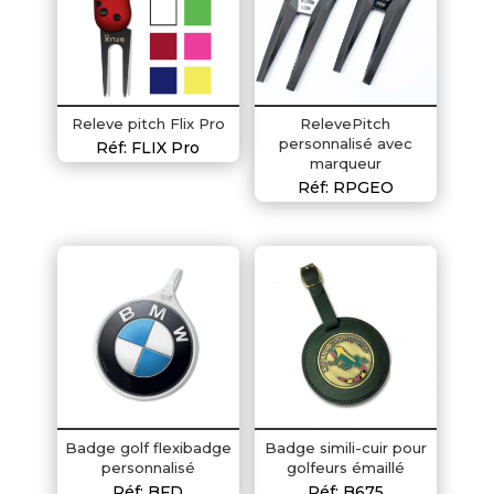
Releve pitch Flix Pro
RelevePitch
personnalisé avec
Réf: FLIX Pro
marqueur
Réf: RPGEO
Badge golf flexibadge
Badge simili-cuir pour
personnalisé
golfeurs émaillé
Réf: BFD
Réf: B675