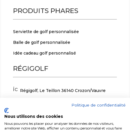
PRODUITS PHARES
Serviette de golf personnalisée
Balle de golf personnalisée
Idée cadeau golf personnalisé
RÉGIGOLF
ic
Régigolf, Le Teillon 36140 Crozon/Vauvre
o
n
ic
+ 33(0)2 54 30 24 82
Politique de confidentialité
_
o
m
n
ic
contact-r@regigolf.fr
Nous utilisons des cookies
a
_
o
p
p
n
Nous pouvons les placer pour analyser les données de nos visiteurs,
améliorer notre site Web, afficher un contenu personnalisé et vous faire
ic